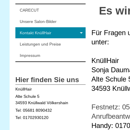
Es wir
CARECUT
Unsere Salon-Bilder
Für Fragen 
Kontakt KnüllHair
unter:
Leistungen und Preise
Impressum
KnüllHair
Sonja Daum
Alte Schule 
Hier finden Sie uns
34593 Knüll
KnüllHair
Alte Schule 5
34593 Knüllwald Völkershain
Festnetz: 0
Tel: 05681 8090432
Anrufbeantw
Tel: 01702930120
Handy: 0170