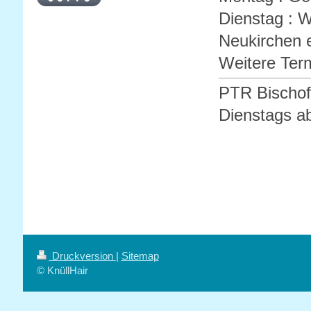
Dienstag : 
Neukirchen 
Weitere Ter
PTR Bischof
Dienstags a
Druckversion
|
Sitemap
© KnüllHair